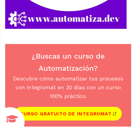
¿Buscas un curso de
Automatización?
Descubre cómo automatizar tus procesos
con Integromat en 30 días con un curso
100% práctico.
CURSO GRATUITO DE INTEGROMAT