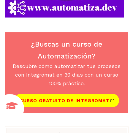
¿Buscas un curso de
Automatización?
Descubre cómo automatizar tus procesos
con Integromat en 30 días con un curso
100% práctico.
CURSO GRATUITO DE INTEGROMAT