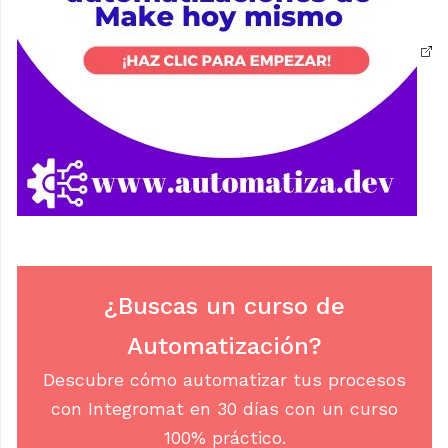
¿Buscas un curso de
Automatización?
Descubre cómo automatizar tus procesos
con Integromat en 30 días con un curso
100% práctico.